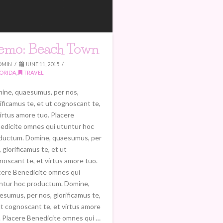
emo: Beach Town
DMIN
JUNE 11, 2015
ORIDA
,
TRAVEL
ine, quaesumus, per nos,
rificamus te, et ut cognoscant te,
virtus amore tuo. Placere
edicite omnes qui utuntur hoc
ductum. Domine, quaesumus, per
 glorificamus te, et ut
noscant te, et virtus amore tuo.
cere Benedicite omnes qui
ntur hoc productum. Domine,
esumus, per nos, glorificamus te,
ut cognoscant te, et virtus amore
. Placere Benedicite omnes qui …