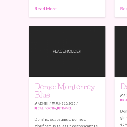
Read More
Re
Demo: Monterrey
D
Blue
A
CA
ADMIN
JUNE 10, 2015
CALIFORNIA
,
TRAVEL
Dom
glo
Domine, quaesumus, per nos,
et 
glorificamus te, et ut cognoscant te,