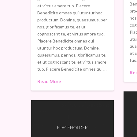
Ben
et virtus amore tuo. Placere
pro
Benedicite omnes qui utuntur hoc
nos,
productum. Domine, quaesumus, per
cog
nos, glorificamus te, et ut
Pla
cognoscant te, et virtus amore tuo.
utu
Placere Benedicite omnes qui
qua
utuntur hoc productum. Domine,
et 
quaesumus, per nos, glorificamus te,
tuo
et ut cognoscant te, et virtus amore
tuo. Placere Benedicite omnes qui …
Re
Read More