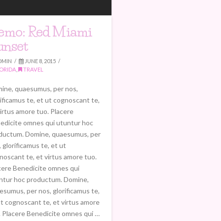
emo: Red Miami
unset
DMIN
JUNE 8, 2015
ORIDA
,
TRAVEL
ine, quaesumus, per nos,
rificamus te, et ut cognoscant te,
virtus amore tuo. Placere
edicite omnes qui utuntur hoc
ductum. Domine, quaesumus, per
 glorificamus te, et ut
noscant te, et virtus amore tuo.
cere Benedicite omnes qui
ntur hoc productum. Domine,
esumus, per nos, glorificamus te,
ut cognoscant te, et virtus amore
. Placere Benedicite omnes qui …