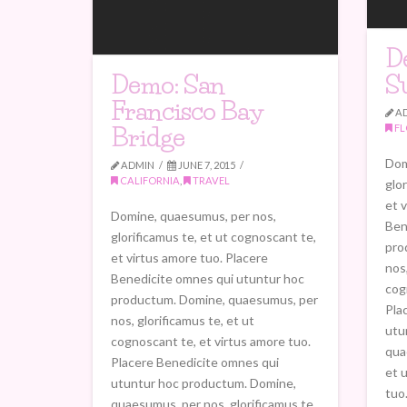
D
Demo: San
S
Francisco Bay
A
Bridge
FL
Dom
ADMIN
JUNE 7, 2015
CALIFORNIA
,
TRAVEL
glo
et 
Domine, quaesumus, per nos,
Ben
glorificamus te, et ut cognoscant te,
pro
et virtus amore tuo. Placere
nos,
Benedicite omnes qui utuntur hoc
cog
productum. Domine, quaesumus, per
Pla
nos, glorificamus te, et ut
utu
cognoscant te, et virtus amore tuo.
qua
Placere Benedicite omnes qui
et 
utuntur hoc productum. Domine,
tuo
quaesumus, per nos, glorificamus te,