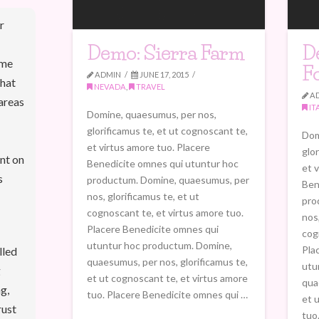
r
Demo: Sierra Farm
D
ome
F
ADMIN
JUNE 17, 2015
that
NEVADA
,
TRAVEL
A
areas
IT
Domine, quaesumus, per nos,
glorificamus te, et ut cognoscant te,
Dom
et virtus amore tuo. Placere
glo
nt on
Benedicite omnes qui utuntur hoc
et 
s
productum. Domine, quaesumus, per
Ben
nos, glorificamus te, et ut
pro
cognoscant te, et virtus amore tuo.
nos,
Placere Benedicite omnes qui
cog
utuntur hoc productum. Domine,
Pla
lled
quaesumus, per nos, glorificamus te,
utu
g
et ut cognoscant te, et virtus amore
qua
g,
tuo. Placere Benedicite omnes qui …
et 
rust
tuo