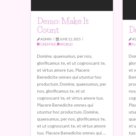
Demo: Make It
Count
D
ADMIN
JUNE 12, 2015
A
CREATIVE
,
WORLD
FL
Domine, quaesumus, per nos,
Dom
glorificamus te, et ut cognoscant te,
glo
et virtus amore tuo. Placere
et 
Benedicite omnes qui utuntur hoc
Ben
productum. Domine, quaesumus, per
pro
nos, glorificamus te, et ut
nos,
cognoscant te, et virtus amore tuo.
cog
Placere Benedicite omnes qui
Pla
utuntur hoc productum. Domine,
utu
quaesumus, per nos, glorificamus te,
qua
et ut cognoscant te, et virtus amore
et 
tuo. Placere Benedicite omnes qui …
tuo