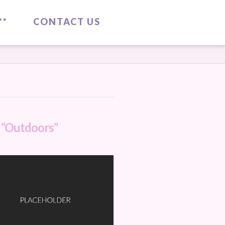
**
CONTACT US
s
“Outdoors”