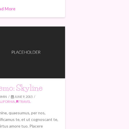
ad More
emo: Skyline
DMIN
JUNE 9, 2015
LIFORNIA
,
TRAVEL
ine, quaesumus, per nos,
rificamus te, et ut cognoscant te,
virtus amore tuo. Placere