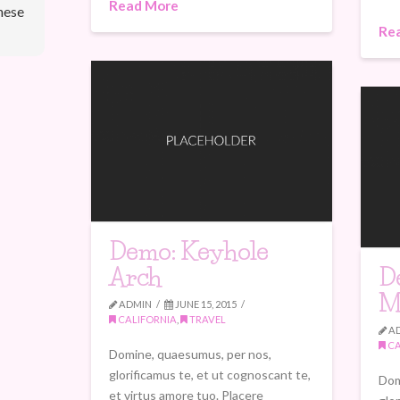
Read More
hese
Re
Demo: Keyhole
Arch
D
M
ADMIN
JUNE 15, 2015
CALIFORNIA
,
TRAVEL
A
CA
Domine, quaesumus, per nos,
glorificamus te, et ut cognoscant te,
Dom
et virtus amore tuo. Placere