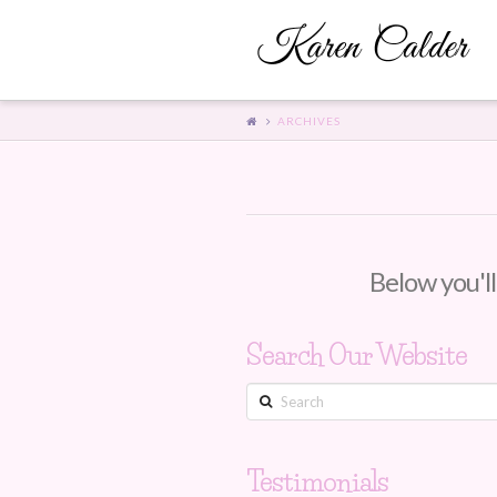
ARCHIVES
Below you'll
Search Our Website
Search
Testimonials