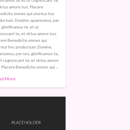
rificamus te, et ut cognoscant te,
virtus amore tuo. Placere
edicite omnes qui utuntur hoc
ductum. Domine, quaesumus, per
 glorificamus te, et ut
noscant te, et virtus amore tuo.
cere Benedicite omnes qui
ntur hoc productum. Domine,
esumus, per nos, glorificamus te,
ut cognoscant te, et virtus amore
. Placere Benedicite omnes qui …
ad More