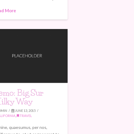
ad More
emo: Big Sur
ilky Way
DMIN
JUNE 13, 2015
LIFORNIA
,
TRAVEL
ine, quaesumus, per nos,