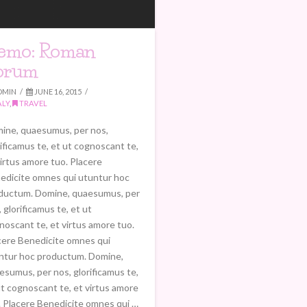
emo: Roman
orum
DMIN
JUNE 16, 2015
ALY
,
TRAVEL
ine, quaesumus, per nos,
rificamus te, et ut cognoscant te,
virtus amore tuo. Placere
edicite omnes qui utuntur hoc
ductum. Domine, quaesumus, per
 glorificamus te, et ut
noscant te, et virtus amore tuo.
cere Benedicite omnes qui
ntur hoc productum. Domine,
esumus, per nos, glorificamus te,
ut cognoscant te, et virtus amore
. Placere Benedicite omnes qui …